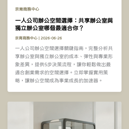
京育商務中心
一人公司辦公空間選擇：共享辦公室與
獨立辦公室哪個最適合你？
京育商務中心
|
2026-06-26
一人公司辦公空間選擇關鍵指南，完整分析共
享辦公室與獨立辦公室的成本、彈性與專業形
象差異，提供5步決策流程，讓你輕鬆做出最
適合創業需求的空間選擇。立即掌握實用策
略，讓辦公空間成為事業成長的加速器。