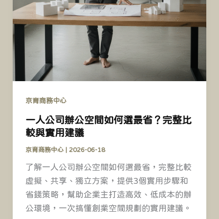
京育商務中心
一人公司辦公空間如何選最省？完整比
較與實用建議
京育商務中心
|
2026-06-18
了解一人公司辦公空間如何選最省，完整比較
虛擬、共享、獨立方案，提供3個實用步驟和
省錢策略，幫助企業主打造高效、低成本的辦
公環境，一次搞懂創業空間規劃的實用建議。