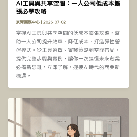
AI工具與共享空間：一人公司低成本擴
張必學攻略
京育商務中心
|
2026-07-02
掌握AI工具與共享空間的低成本擴張攻略，幫
助一人公司提升效率、降低成本、打造彈性營
運模式。從工具選擇、實戰策略到空間布局，
提供完整步驟與實例，讓你一次搞懂未來創業
必備新思維。立即了解，迎接AI時代的商業新
機遇。