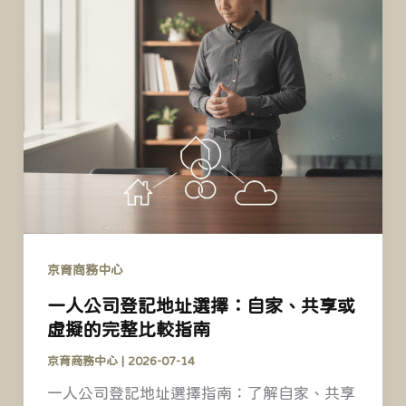
京育商務中心
一人公司登記地址選擇：自家、共享或
虛擬的完整比較指南
京育商務中心
|
2026-07-14
一人公司登記地址選擇指南：了解自家、共享