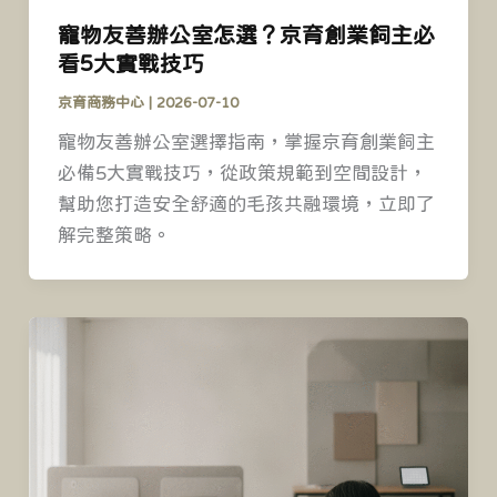
寵物友善辦公室怎選？京育創業飼主必
看5大實戰技巧
京育商務中心
|
2026-07-10
寵物友善辦公室選擇指南，掌握京育創業飼主
必備5大實戰技巧，從政策規範到空間設計，
幫助您打造安全舒適的毛孩共融環境，立即了
解完整策略。