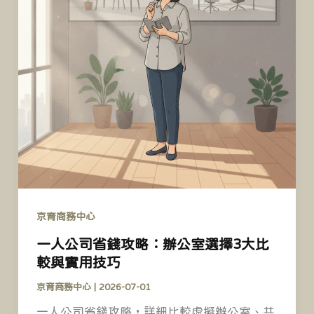
京育商務中心
一人公司省錢攻略：辦公室選擇3大比
較與實用技巧
京育商務中心
|
2026-07-01
一人公司省錢攻略，詳細比較虛擬辦公室、共