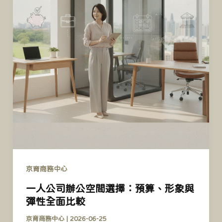
京育商務中心
一人公司辦公空間選擇：預算、形象與
彈性全面比較
京育商務中心
|
2026-06-25